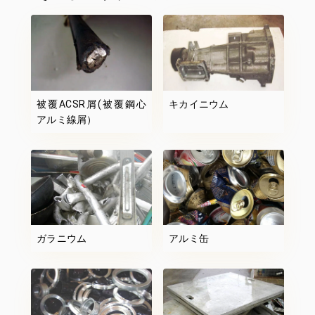
被覆ACSR屑(被覆鋼心
キカイニウム
アルミ線屑）
ガラニウム
アルミ缶