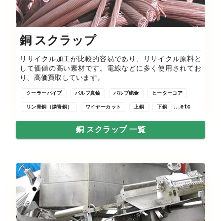
銅 スクラップ
リサイクル加工が比較的容易であり、リサイクル原料と
して価値の高い素材です。電線などに多く使用されてお
り、高価買取しています。
クーラーパイプ
バルブ真鍮
バルブ砲金
ヒーターコア
...etc
リン青銅（燐青銅）
ワイヤーカット
上銅
下銅
銅 スクラップ 一覧