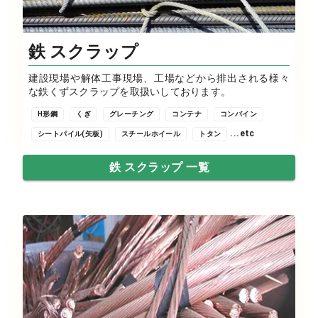
鉄 スクラップ
建設現場や解体工事現場、工場などから排出される様々
な鉄くずスクラップを取扱いしております。
H形鋼
くぎ
グレーチング
コンテナ
コンバイン
...etc
シートパイル(矢板)
スチールホイール
トタン
鉄 スクラップ 一覧