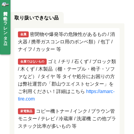
無料で軽トラレンタカー
取り扱いできない品
密閉物や爆発等の危険性があるもの / 消
金属
火器 / 携帯ガスコンロ用のボンベ類）/ 包丁 /
ナイフ / カッター 等
ゴミ / チリ / 石くず / ブロック類
金属ではないもの
/ 木くず / 木製品（棚・テーブル・椅子・ソフ
ァなど） / タイヤ 等 タイヤ処分にお困りの方
は弊社運営の「郡山ウエイストセンター」を
ご利用ください！詳細はこちら
https://amarc-
tire.com
コピー機トナー / インク / ブラウン管
家電製品
モニター / テレビ / 冷蔵庫 / 洗濯機 この他プラ
スチック比率が多いもの 等