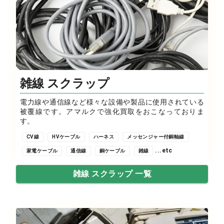
雑線 スクラップ
電力線や通信線など様々な設備や製品に使用されている
被覆線です。アマルクで強化買取をおこなっておりま
す。
CV線
HVケーブル
ハーネス
メッセンジャー付銅軸線
...etc
家電ケーブル
通信線
銅ケーブル
雑線
雑線 スクラップ 一覧