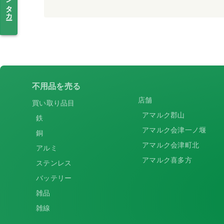
不用品を売る
店舗
買い取り品目
アマルク郡山
鉄
アマルク会津一ノ堰
銅
アマルク会津町北
アルミ
アマルク喜多方
ステンレス
バッテリー
雑品
雑線