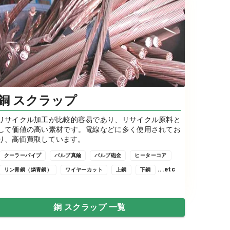
銅 スクラップ
リサイクル加工が比較的容易であり、リサイクル原料と
して価値の高い素材です。電線などに多く使用されてお
り、高価買取しています。
クーラーパイプ
バルブ真鍮
バルブ砲金
ヒーターコア
...etc
リン青銅（燐青銅）
ワイヤーカット
上銅
下銅
銅 スクラップ 一覧