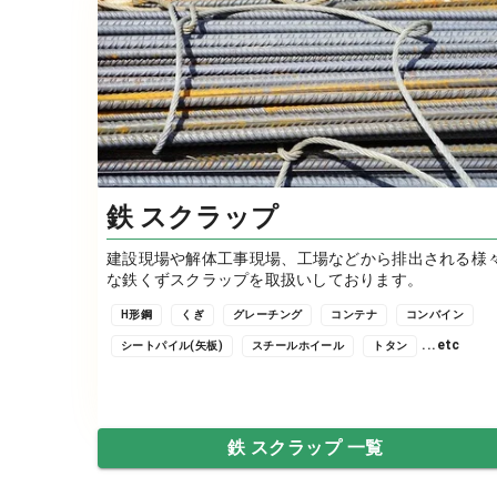
鉄 スクラップ
建設現場や解体工事現場、工場などから排出される様
な鉄くずスクラップを取扱いしております。
H形鋼
くぎ
グレーチング
コンテナ
コンバイン
...etc
シートパイル(矢板)
スチールホイール
トタン
鉄 スクラップ 一覧