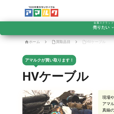
金属スクラップ
売りたい
ホーム
買取品目
HVケーブル
アマルクが買い取ります！
HVケーブル
現場
アマ
真鍮