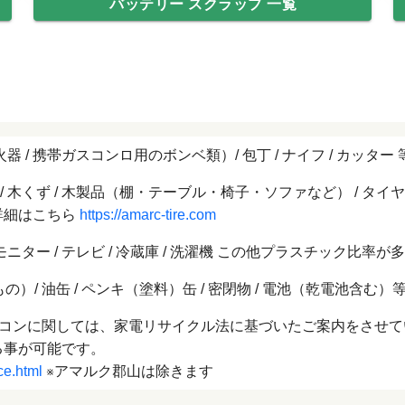
バッテリー スクラップ 一覧
 / 携帯ガスコンロ用のボンベ類）/ 包丁 / ナイフ / カッター 
ック類 / 木くず / 木製品（棚・テーブル・椅子・ソファなど） /
詳細はこちら
https://amarc-tire.com
モニター / テレビ / 冷蔵庫 / 洗濯機 この他プラスチック比率が
/ 油缶 / ペンキ（塗料）缶 / 密閉物 / 電池（乾電池含む）
家庭用エアコンに関しては、家電リサイクル法に基づいたご案内をさ
る事が可能です。
ce.html
アマルク郡山は除きます
※