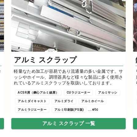
アルミ スクラップ
々
軽量なため加工が容易であり流通量の多い金属です。サ
ッシやホイール、調理器具など様々な製品に多く使用さ
れているアルミスクラップを取扱いしております。
ACSR屑（鋼心アルミ線屑）
CUラジエーター
アルミサッシ
アルミダイキャスト
アルミダライ
アルミホイール
...etc
アルミラジエーター
アルミ印刷版(PS版)
アルミ スクラップ 一覧