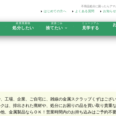
不用品処分に困ったらアマ
はじめての方へ
よくある質問
お知らせ
産業廃棄物
資源ごみ
ミュージアム
処分したい
捨てたい
見学する
や、工場、企業、ご自宅に、雑線の金属スクラップくずはござ
ルクは、排出された廃材や、処分にお困りの品を買い取り貴重
の他、金属製品ならＯＫ！営業時間内のお持ち込みはご予約不