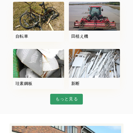
自転車
田植え機
珪素鋼板
新断
もっと見る