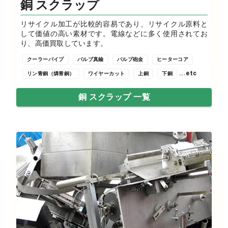
銅 スクラップ
リサイクル加工が比較的容易であり、リサイクル原料と
して価値の高い素材です。電線などに多く使用されてお
り、高価買取しています。
クーラーパイプ
バルブ真鍮
バルブ砲金
ヒーターコア
...etc
リン青銅（燐青銅）
ワイヤーカット
上銅
下銅
銅 スクラップ 一覧