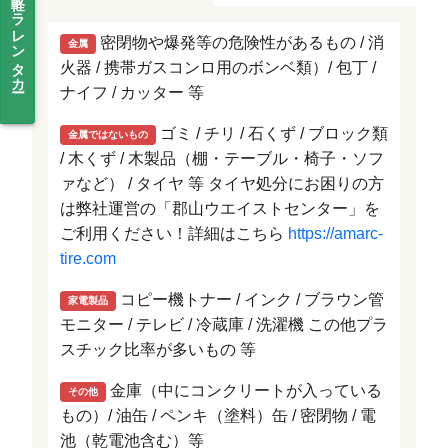
無料で軽トラレンタカー
密閉物や爆発等の危険性があるもの / 消
金属
火器 / 携帯ガスコンロ用のボンベ類）/ 包丁 /
ナイフ / カッター 等
ゴミ / チリ / 石くず / ブロック類
金属ではないもの
/ 木くず / 木製品（棚・テーブル・椅子・ソフ
ァなど） / タイヤ 等 タイヤ処分にお困りの方
は弊社運営の「郡山ウエイストセンター」を
ご利用ください！詳細はこちら
https://amarc-
tire.com
コピー機トナー / インク / ブラウン管
家電製品
モニター / テレビ / 冷蔵庫 / 洗濯機 この他プラ
スチック比率が多いもの 等
金庫（中にコンクリートが入っている
その他
もの）/ 油缶 / ペンキ（塗料）缶 / 密閉物 / 電
池（乾電池含む）等