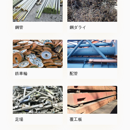
鋼管
鋼ダライ
鉄車輪
配管
足場
覆工板