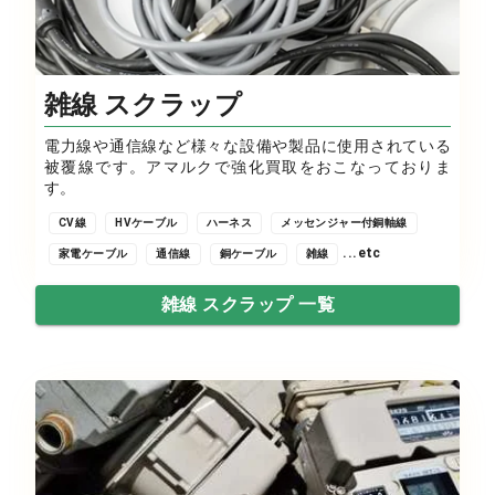
雑線 スクラップ
電力線や通信線など様々な設備や製品に使用されている
被覆線です。アマルクで強化買取をおこなっておりま
す。
CV線
HVケーブル
ハーネス
メッセンジャー付銅軸線
...etc
家電ケーブル
通信線
銅ケーブル
雑線
雑線 スクラップ 一覧