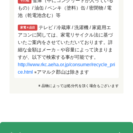
金庫（中にコンクリートが入っている
その他
もの）/ 油缶 / ペンキ（塗料）缶 / 密閉物 / 電
池（乾電池含む）等
テレビ / 冷蔵庫 / 洗濯機 / 家庭用エ
家電４品目
アコンに関しては、家電リサイクル法に基づ
いたご案内をさせていただいております。詳
細な金額はメーカ－や容量によって決まりま
すが、以下で検索する事が可能です。
http://www.rkc.aeha.or.jp/consumer/recycle_pri
ce.html
アマルク郡山は除きます
※
※ 品物によっては処分代を頂く場合もございます