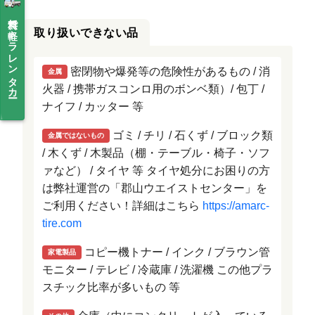
無料で軽トラレンタカー
取り扱いできない品
密閉物や爆発等の危険性があるもの / 消
金属
火器 / 携帯ガスコンロ用のボンベ類）/ 包丁 /
ナイフ / カッター 等
ゴミ / チリ / 石くず / ブロック類
金属ではないもの
/ 木くず / 木製品（棚・テーブル・椅子・ソフ
ァなど） / タイヤ 等 タイヤ処分にお困りの方
は弊社運営の「郡山ウエイストセンター」を
ご利用ください！詳細はこちら
https://amarc-
tire.com
コピー機トナー / インク / ブラウン管
家電製品
モニター / テレビ / 冷蔵庫 / 洗濯機 この他プラ
スチック比率が多いもの 等