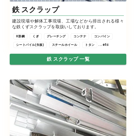
鉄 スクラップ
建設現場や解体工事現場、工場などから排出される様々
な鉄くずスクラップを取扱いしております。
H形鋼
くぎ
グレーチング
コンテナ
コンバイン
...etc
シートパイル(矢板)
スチールホイール
トタン
鉄 スクラップ 一覧