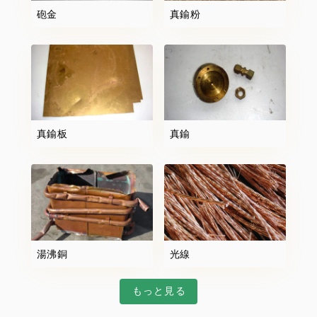
砲金
真鍮粉
真鍮板
真鍮
湯沸銅
光線
もっと見る