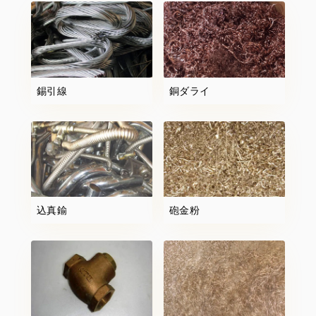
錫引線
銅ダライ
込真鍮
砲金粉