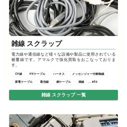
雑線 スクラップ
電力線や通信線など様々な設備や製品に使用されている
被覆線です。アマルクで強化買取をおこなっておりま
す。
CV線
HVケーブル
ハーネス
メッセンジャー付銅軸線
...etc
家電ケーブル
通信線
銅ケーブル
雑線
雑線 スクラップ 一覧