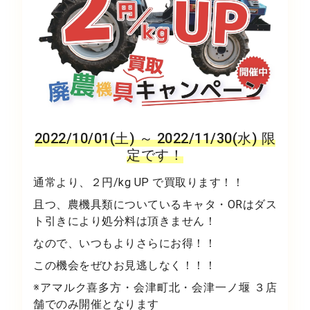
2022/10/01(土) ～ 2022/11/30(水) 限
定です！
通常より、２円/kg UP で買取ります！！
且つ、農機具類についているキャタ・ORはダス
ト引きにより処分料は頂きません！
なので、いつもよりさらにお得！！
この機会をぜひお見逃しなく！！！
※アマルク喜多方・会津町北・会津一ノ堰 ３店
舗でのみ開催となります